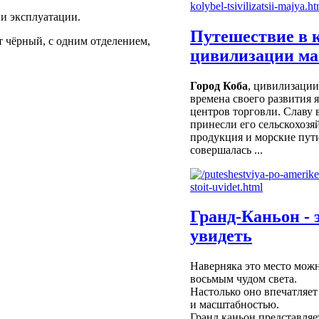
и эксплуатации.
Путешествие в 
 чёрный, с одним отделением,
цивилизации м
Город Коба
, цивилизации
времена своего развития 
центров торговли. Славу 
принесли его сельскохозя
продукция и морские пут
совершалась ...
Гранд-Каньон - 
увидеть
Наверняка это место можн
восьмым чудом света.
Настолько оно впечатляет
и масштабностью.
Гранд каньон представляе