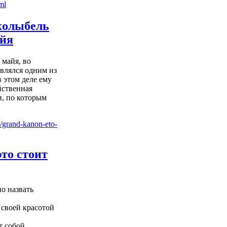
колыбель
айя
 майя, во
являлся одним из
в этом деле ему
йственная
и, по которым
это стоит
о назвать
 своей красотой
т собой