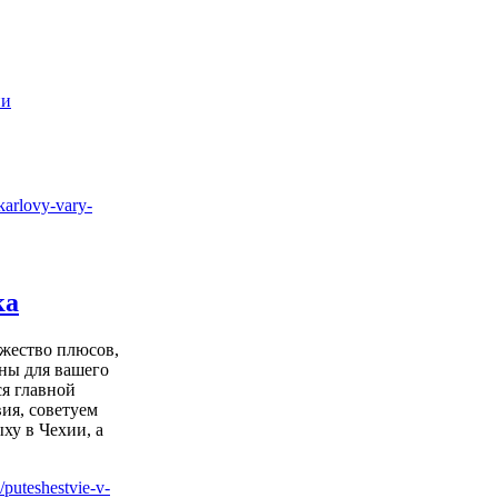
ии
ка
ожество плюсов,
ны для вашего
ся главной
ия, советуем
ху в Чехии, а