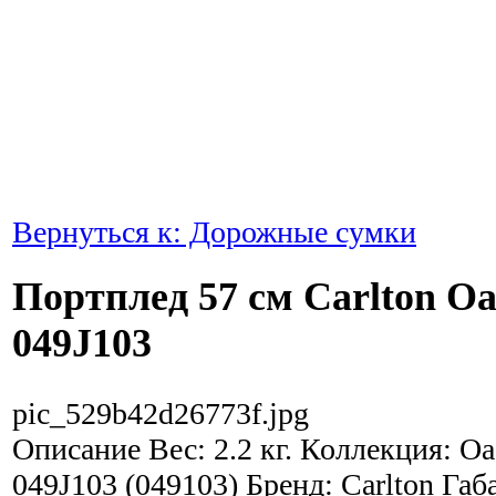
Вернуться к: Дорожные сумки
Портплед 57 см Carlton Oa
049J103
pic_529b42d26773f.jpg
Описание
Вес: 2.2 кг. Коллекция: O
049J103 (049103) Бренд: Carlton Габ